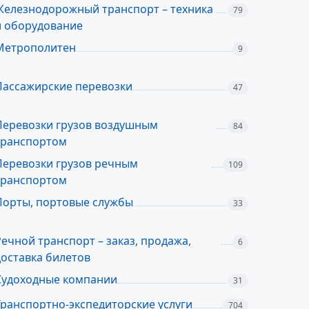
Железнодорожный транспорт – техника
79
и оборудование
Метрополитен
9
Пассажирские перевозки
47
Перевозки грузов воздушным
84
транспортом
Перевозки грузов речным
109
транспортом
Порты, портовые службы
33
Речной транспорт – заказ, продажа,
6
доставка билетов
Судоходные компании
31
Транспортно-экспедиторские услуги
704