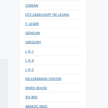
CEREAN
DTZ ZADELHOFF TIE LEUNG
F. LEGER
GENEUM
GREGORY
J. P.-1
J. P.-4
J. P.-2
KELLERMANN CENTER
RIVER HOUSE
XIX ВЕК
АБАКУС ХАУС