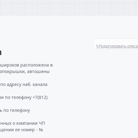
✎
Редактировать опис
В
 широков расположена в
втопокрышки, автошины
по адресу наб. канала
и по телефону +7(812)
 по телефону
анных о компании ЧП
щении ее номер - №