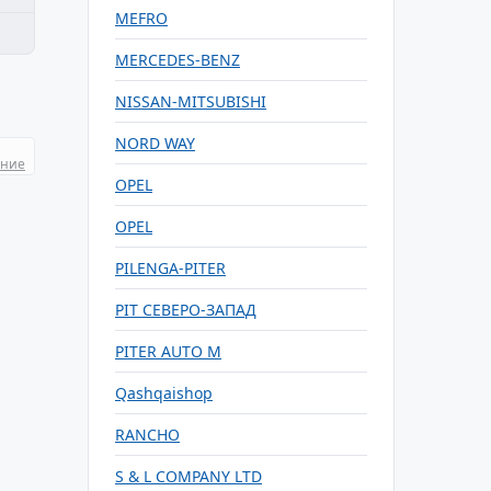
MEFRO
MERCEDES-BENZ
NISSAN-MITSUBISHI
NORD WAY
ание
OPEL
OPEL
PILENGA-PITER
PIT СЕВЕРО-ЗАПАД
PITER AUTO M
Qashqaishop
RANCHO
S & L COMPANY LTD