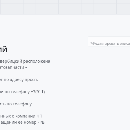
✎
Редактировать опис
ИЙ
п вербицкий расположена
втозапчасти –
г по адресу просп.
и по телефону +7(911)
ть по телефону
анных о компании ЧП
ращении ее номер - №