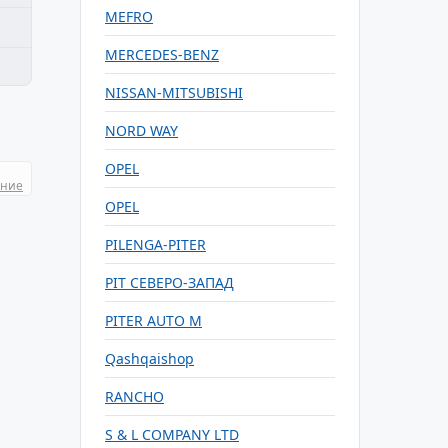
MEFRO
MERCEDES-BENZ
NISSAN-MITSUBISHI
NORD WAY
OPEL
ание
OPEL
PILENGA-PITER
PIT СЕВЕРО-ЗАПАД
PITER AUTO M
Qashqaishop
RANCHO
S & L COMPANY LTD