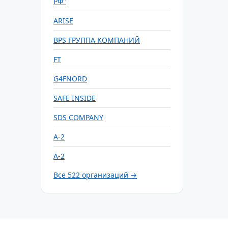
РФ"
ARISE
BPS ГРУППА КОМПАНИЙ
FT
G4FNORD
SAFE INSIDE
SDS COMPANY
А-2
А-2
Все 522 организаций →