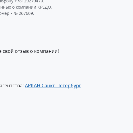
лефону +78129279470.
анных о компании КРЕДО,
омер - № 267609.
е свой отзыв о компании!
агентства:
АРКАН Санкт-Петербург