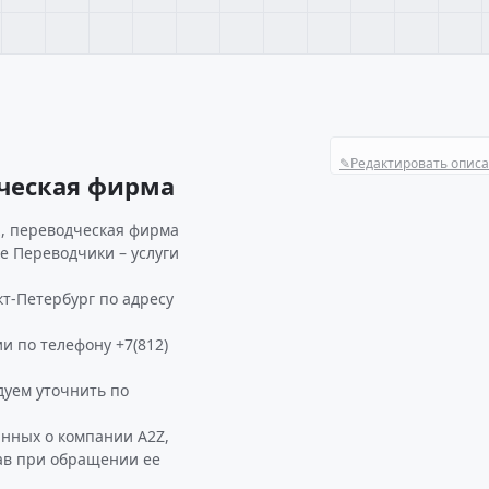
✎
Редактировать опис
ческая фирма
z, переводческая фирма
ке Переводчики – услуги
кт-Петербург по адресу
и по телефону +7(812)
дуем уточнить по
анных о компании A2Z,
зав при обращении ее