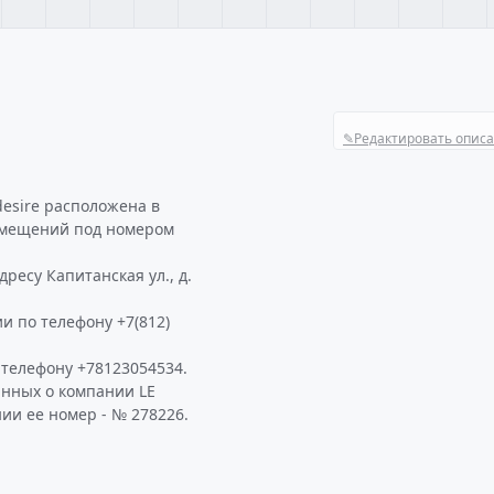
✎
Редактировать опис
desire расположена в
помещений под номером
дресу Капитанская ул., д.
и по телефону +7(812)
 телефону +78123054534.
анных о компании LE
ии ее номер - № 278226.