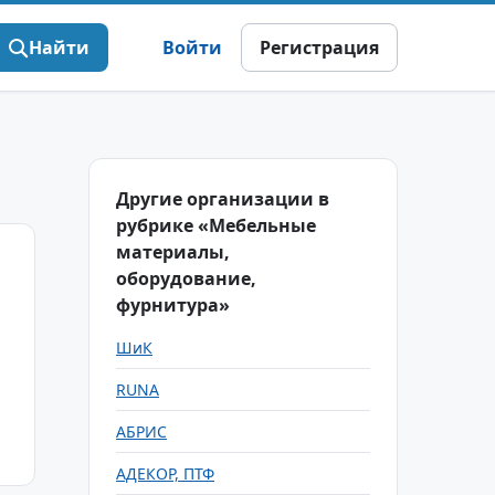
Найти
Войти
Регистрация
Другие организации в
рубрике «Мебельные
материалы,
оборудование,
фурнитура»
ШиК
RUNA
АБРИС
АДЕКОР, ПТФ