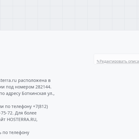
✎
Редактировать опис
U
terra.ru расположена в
ии под номером 282144.
о адресу Боткинская ул.,
и по телефону +7(812)
-75-72. Для более
айт HOSTERRA.RU,
 по телефону