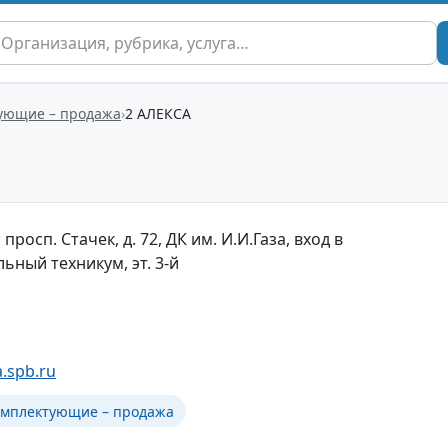
ующие – продажа
2 АЛЕКСА
просп. Стачек, д. 72, ДК им. И.И.Газа, вход в
ный техникум, эт. 3-й
a.spb.ru
омплектующие – продажа