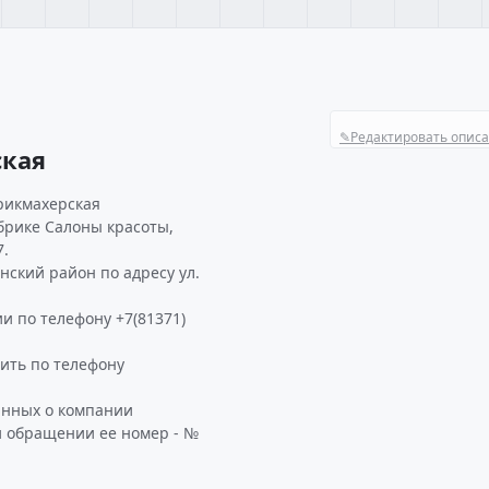
✎
Редактировать опис
ская
рикмахерская
убрике Салоны красоты,
7.
нский район по адресу ул.
и по телефону +7(81371)
ить по телефону
анных о компании
и обращении ее номер - №