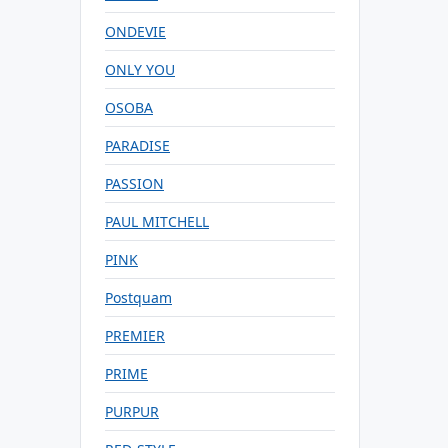
ONDEVIE
ONLY YOU
OSOBA
PARADISE
PASSION
PAUL MITCHELL
PINK
Postquam
PREMIER
PRIME
PURPUR