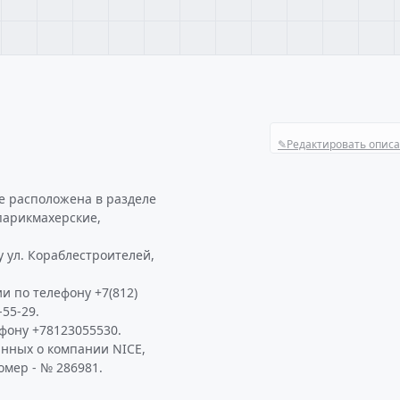
✎
Редактировать опис
e расположена в разделе
 парикмахерские,
у ул. Кораблестроителей,
и по телефону +7(812)
-55-29.
фону +78123055530.
анных о компании NICE,
омер - № 286981.