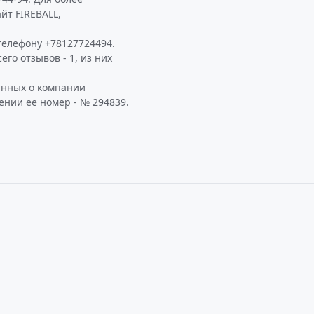
йт FIREBALL,
телефону +78127724494.
го отзывов - 1, из них
анных о компании
ении ее номер - № 294839.