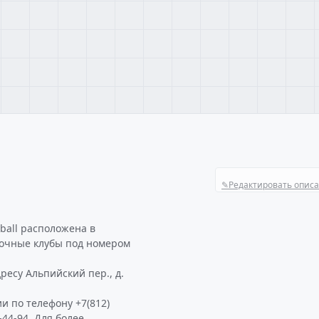
✎
Редактировать опис
ball расположена в
 Ночные клубы под номером
ресу Альпийский пер., д.
и по телефону +7(812)
-44-94. Для более