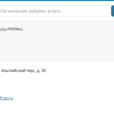
лубы
FIREBALL
 Альпийский пер., д. 30
l.sp.ru