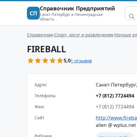
Справочник Предприятий
СП
Санкт-Петербург и Ленинградская
область
Справочник
Спорт, досуг и развлечения
Ночные к
FIREBALL
5,0
1 отзывов
Санкт-Петербург,
Адрес
+7 (812) 7724494
Телефоны
+7 (812) 7724494
Факс
http://www.firebal
Сайт
alien @ wplus.net
Рубрики