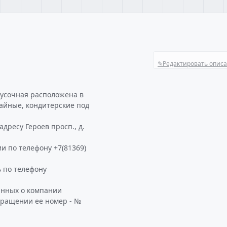
✎
Редактировать опис
кусочная расположена в
чайные, кондитерские под
дресу Героев просп., д.
и по телефону +7(81369)
 по телефону
анных о компании
бращении ее номер - №