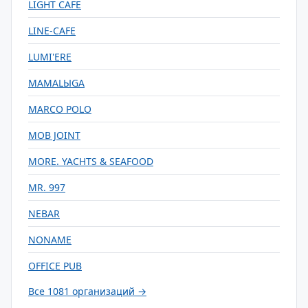
LIGHT CAFE
LINE-CAFE
LUMI'ERE
MAMALЫGA
MARCO POLO
MOB JOINT
MORE. YACHTS & SEAFOOD
MR. 997
NEBAR
NONAME
OFFICE PUB
Все 1081 организаций →