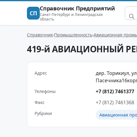
Справочник Предприятий
СП
Санкт-Петербург и Ленинградская
область
Справочник
Промышленность
Авиационная промы
419-й АВИАЦИОННЫЙ Р
дер. Торикиул, у
Адрес
Пасечника16корп
+7 (812) 7461377
Телефоны
+7 (812) 7461368
Факс
Рубрики
Авиационная про