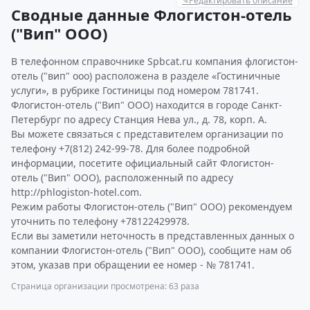
✎
Редактировать описание
Сводные данные Флогистон-отель
("Вип" ООО)
В телефонном справочнике Spbcat.ru компания флогистон-
отель ("вип" ооо) расположена в разделе «Гостиничные
услуги», в рубрике Гостиницы под номером 781741.
Флогистон-отель ("Вип" ООО) находится в городе Санкт-
Петербург по адресу Станция Нева ул., д. 78, корп. А.
Вы можете связаться с представителем организации по
телефону +7(812) 242-99-78. Для более подробной
информации, посетите официальный сайт Флогистон-
отель ("Вип" ООО), расположенный по адресу
http://phlogiston-hotel.com.
Режим работы Флогистон-отель ("Вип" ООО) рекомендуем
уточнить по телефону +78122429978.
Если вы заметили неточность в представленных данных о
компании Флогистон-отель ("Вип" ООО), сообщите нам об
этом, указав при обращении ее номер - № 781741.
Страница организации просмотрена: 63 раза