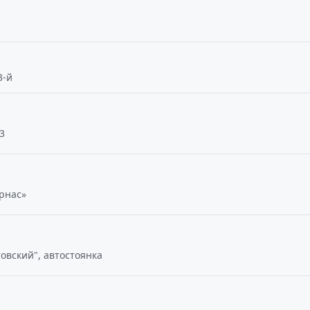
3-й
 3
арнас»
товский", автостоянка