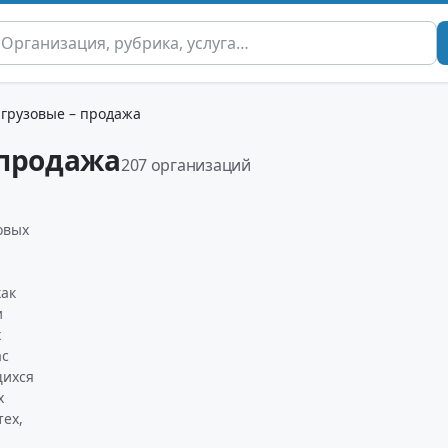
грузовые – продажа
 продажа
207 организаций
овых
как
и
х
ас
щихся
х
тех,