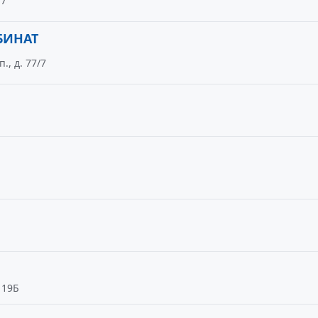
/7
БИНАТ
., д. 77/7
119Б