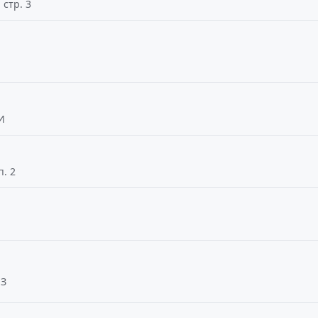
 стр. 3
И
п. 2
 З