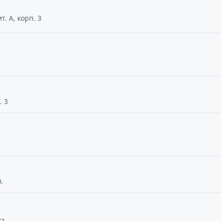
т. А, корп. 3
. 3
.