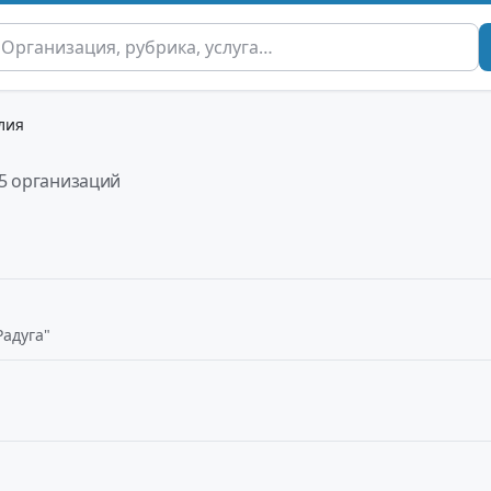
лия
5 организаций
Радуга"