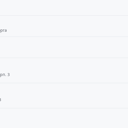
орга
рп. 3
3