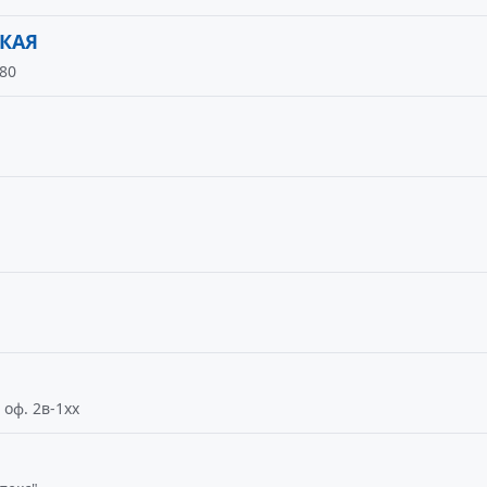
КАЯ
 80
 оф. 2в-1хх