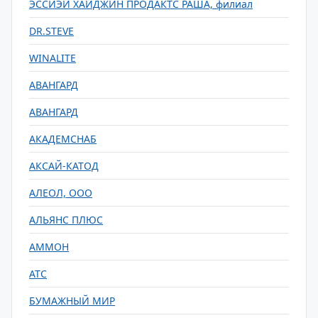
ЭССИЭЙ ХАЙДЖИН ПРОДАКТС РАША, филиал
DR.STEVE
WINALITE
АВАНГАРД
АВАНГАРД
АКАДЕМСНАБ
АКСАЙ-КАТОД
АЛЕОЛ, ООО
АЛЬЯНС ПЛЮС
АММОН
АТС
БУМАЖНЫЙ МИР