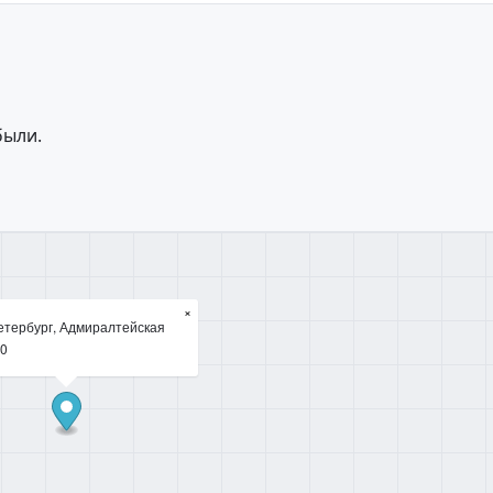
были.
×
етербург, Адмиралтейская
10