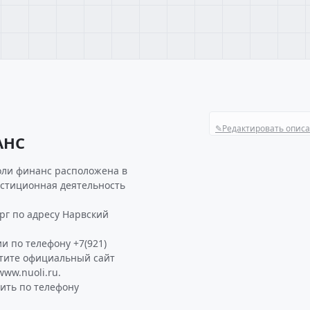
✎
Редактировать опис
АНС
оли финанс расположена в
естиционная деятельность
рг по адресу Нарвский
и по телефону +7(921)
етите официальный сайт
ww.nuoli.ru.
ть по телефону