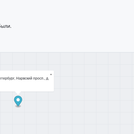
были.
×
тербург, Нарвский просп., д.