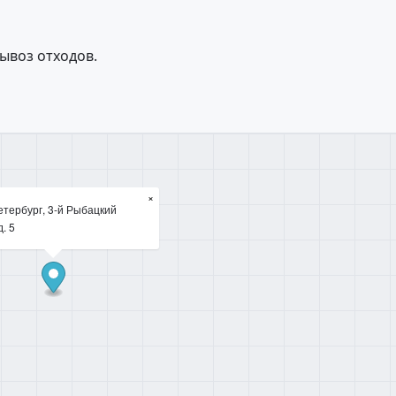
ывоз отходов.
×
етербург, 3-й Рыбацкий
д. 5