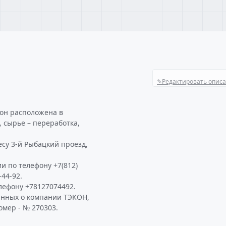
✎
Редактировать опис
кон расположена в
, сырье – переработка,
есу 3-й Рыбацкий проезд,
и по телефону +7(812)
-44-92.
лефону +78127074492.
анных о компании ТЭКОН,
омер - № 270303.