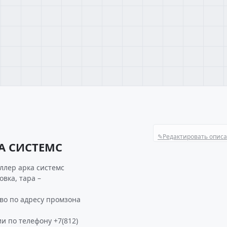
✎
Редактировать опис
А СИСТЕМС
ллер арка системс
овка, тара –
о по адресу промзона
и по телефону +7(812)