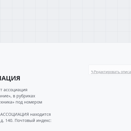
✎
Редактировать опис
ИАЦИЯ
ст ассоциация
ние», в рубриках
ехника» под номером
Т АССОЦИАЦИЯ находится
 д. 140. Почтовый индекс: