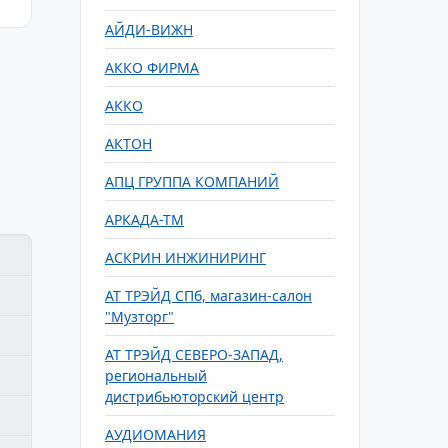
АЙДИ-ВИЖН
АККО ФИРМА
АККО
АКТОН
АПЦ ГРУППА КОМПАНИЙ
АРКАДА-ТМ
АСКРИН ИНЖИНИРИНГ
АТ ТРЭЙД СПб, магазин-салон
"Музторг"
АТ ТРЭЙД СЕВЕРО-ЗАПАД,
региональный
дистрибьюторский центр
АУДИОМАНИЯ