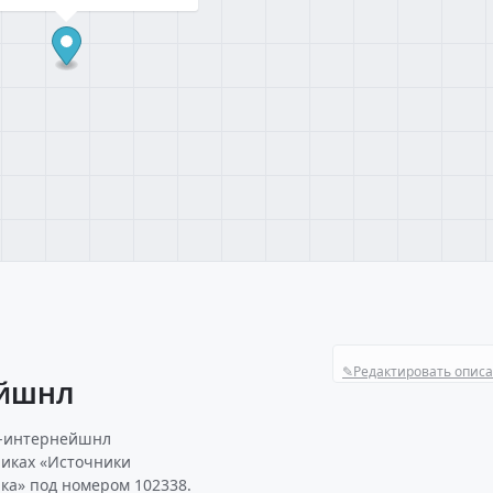
✎
Редактировать опис
ЕЙШНЛ
е-интернейшнл
риках «Источники
ка» под номером 102338.