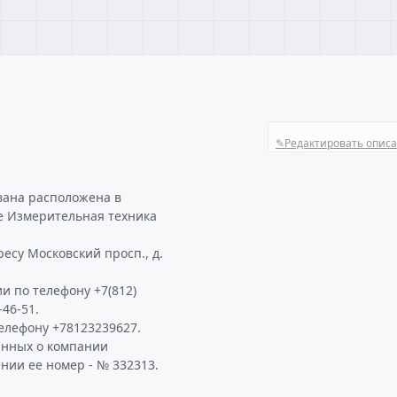
✎
Редактировать опис
вана расположена в
е Измерительная техника
есу Московский просп., д.
и по телефону +7(812)
-46-51.
елефону +78123239627.
анных о компании
нии ее номер - № 332313.