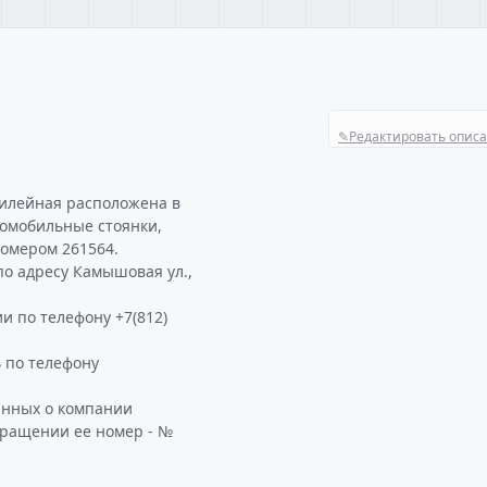
✎
Редактировать опис
билейная расположена в
томобильные стоянки,
омером 261564.
о адресу Камышовая ул.,
и по телефону +7(812)
 по телефону
анных о компании
бращении ее номер - №