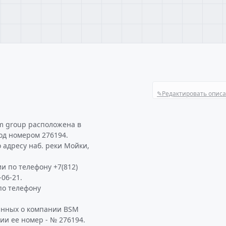
✎
Редактировать опис
m group расположена в
од номером 276194.
 адресу наб. реки Мойки,
и по телефону +7(812)
-06-21.
по телефону
анных о компании BSM
ии ее номер - № 276194.