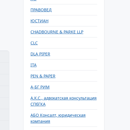
ПРАВОВЕД
ЮСТИАН
CHADBOURNE & PARKE LLP
CLC
DLA PIPER
ITA
PEN & PAPER
А-БГ РИМ
А.К.С., адвокатская консультация
СПбГКА
АБО Консалт, юридическая
компания