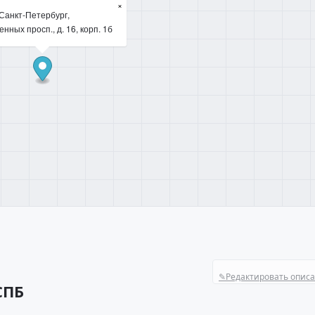
×
Санкт-Петербург,
нных просп., д. 16, корп. 1б
✎
Редактировать опис
СПБ