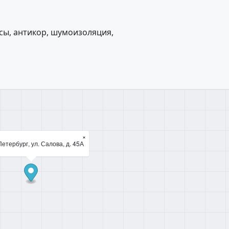
сы, антикор, шумоизоляция,
×
етербург, ул. Салова, д. 45А