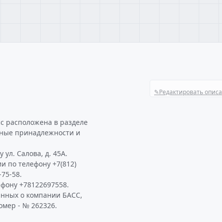
✎
Редактировать опис
сс расположена в разделе
ьные принадлежности и
ул. Салова, д. 45А.
и по телефону +7(812)
-75-58.
фону +78122697558.
анных о компании БАСС,
омер - № 262326.