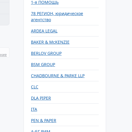
1-я ПОМОЩЬ
78 РЕГИОН, юридическое
агентство
ARDEA LEGAL
BAKER & McKENZIE
BERLOV GROUP
ание
BSM GROUP
CHADBOURNE & PARKE LLP
CLC
DLA PIPER
ITA
PEN & PAPER
А-БГ РИМ