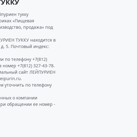
ТУККУ
йпуриен тукку
бриках «Пищевая
изводство, продажа» под
УРИЕН ТУККУ находится в
 д. 5. Почтовый индекс:
и по телефону +7(812)
а номер +7(812) 327-43-78.
циальный сайт ЛЕЙПУРИЕН
ipurin.ru.
 уточнить по телефону
анных о компании
при обращении ее номер -