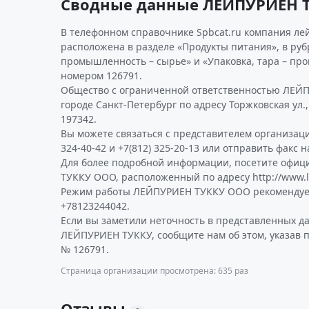
Сводные данные ЛЕЙПУРИЕН 
В телефонном справочнике Spbcat.ru компания ле
расположена в разделе «Продукты питания», в ру
промышленность – сырье» и «Упаковка, тара – про
номером 126791.
Общество с ограниченной ответственностью ЛЕЙП
городе Санкт-Петербург по адресу Торжковская ул.,
197342.
Вы можете связаться с представителем организаци
324-40-42 и +7(812) 325-20-13 или отправить факс н
Для более подробной информации, посетите офи
ТУККУ ООО, расположенный по адресу http://www.le
Режим работы ЛЕЙПУРИЕН ТУККУ ООО рекомендуем
+78123244042.
Если вы заметили неточность в представленных д
ЛЕЙПУРИЕН ТУККУ, сообщите нам об этом, указав 
№ 126791.
Страница организации просмотрена: 635 раз
Отзывы