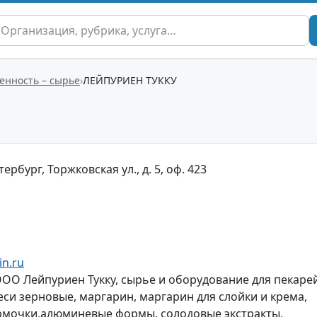
нность – сырье
ЛЕЙПУРИЕН ТУККУ
ербург, Торжковская ул., д. 5, оф. 423
in.ru
 ООО Лейпуриен Тукку, сырье и оборудование для пекаре
еси зерновые, маргарин, маргарин для слойки и крема,
мочки,алюминевые формы, солодовые экстракты,