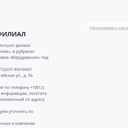
✎
Редактировать опис
ФИЛИАЛ
ринтшоп филиал
ние», в рубриках
овое оборудование» под
РИНТШОП ФИЛИАЛ
йская ул., д. 56.
и по телефону +7(812)
ой информации, посетите
оложенный по адресу
ем уточнить по
анных о компании