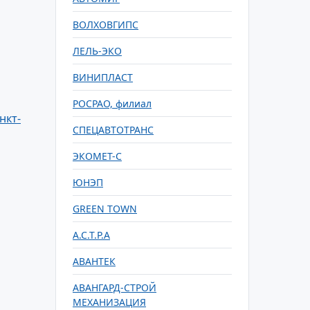
ВОЛХОВГИПС
ЛЕЛЬ-ЭКО
ВИНИПЛАСТ
РОСРАО, филиал
нкт-
СПЕЦАВТОТРАНС
ЭКОМЕТ-С
ЮНЭП
GREEN TOWN
А.С.Т.Р.А
АВАНТЕК
АВАНГАРД-СТРОЙ
МЕХАНИЗАЦИЯ