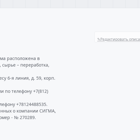
✎
Редактировать опис
гма расположена в
, сырье – переработка,
у 6-я линия, д. 59, корп.
и по телефону +7(812)
лефону +78124488535.
анных о компании СИГМА,
омер - № 270289.