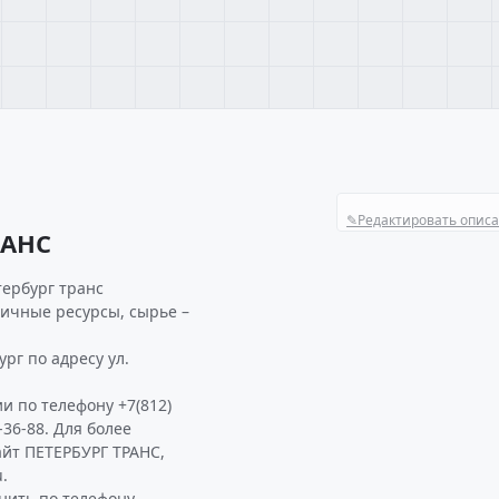
✎
Редактировать опис
РАНС
тербург транс
ричные ресурсы, сырье –
рг по адресу ул.
и по телефону +7(812)
-36-88. Для более
йт ПЕТЕРБУРГ ТРАНС,
.
нить по телефону