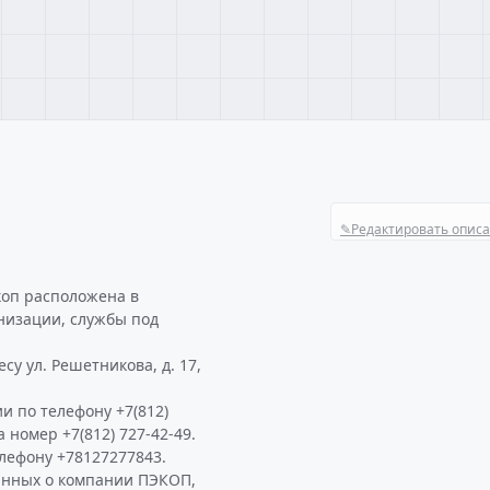
✎
Редактировать опис
коп расположена в
анизации, службы под
су ул. Решетникова, д. 17,
и по телефону +7(812)
а номер +7(812) 727-42-49.
лефону +78127277843.
анных о компании ПЭКОП,