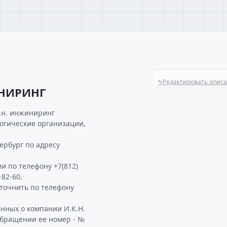
✎
Редактировать опис
ИНИРИНГ
к.н. инжиниринг
логические организации,
ербург по адресу
и по телефону +7(812)
-82-60.
точнить по телефону
нных о компании И.К.Н.
обращении ее номер - №